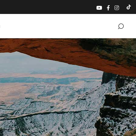
TikTok
ı