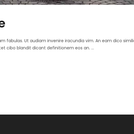
e
 agam fabulas. Ut audiam invenire iracundia vim. An eam dico simi
tet cibo blandit dicant definitionem eos an.