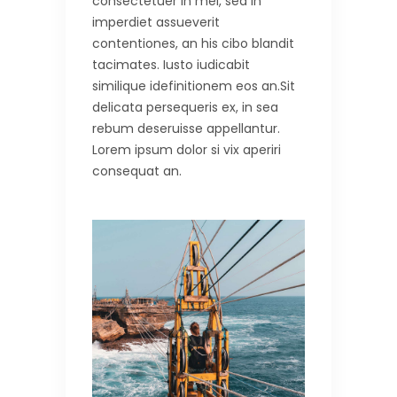
consectetuer in mei, sea in
imperdiet assueverit
contentiones, an his cibo blandit
tacimates. Iusto iudicabit
similique idefinitionem eos an.Sit
delicata persequeris ex, in sea
rebum deseruisse appellantur.
Lorem ipsum dolor si vix aperiri
consequat an.