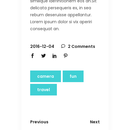
similique idefinitionem eos an.Sit
delicata persequeris ex, in sea
rebum deseruisse appellantur.
Lorem ipsum dolor si vix aperiri
consequat an.
2016-12-04
2 Comments
camera
fun
travel
Previous
Next