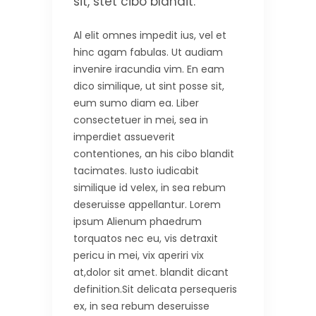
sit, stet cibo blandit.
Al elit omnes impedit ius, vel et
hinc agam fabulas. Ut audiam
invenire iracundia vim. En eam
dico similique, ut sint posse sit,
eum sumo diam ea. Liber
consectetuer in mei, sea in
imperdiet assueverit
contentiones, an his cibo blandit
tacimates. Iusto iudicabit
similique id velex, in sea rebum
deseruisse appellantur. Lorem
ipsum Alienum phaedrum
torquatos nec eu, vis detraxit
pericu in mei, vix aperiri vix
at,dolor sit amet. blandit dicant
definition.Sit delicata persequeris
ex, in sea rebum deseruisse