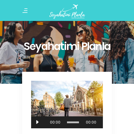
Seyahatimi Planla
Ses
00:00
00:00
oynatıcı