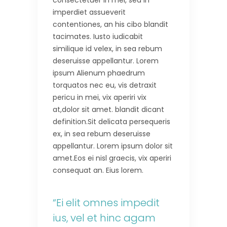
consectetuer in mei, sea in
imperdiet assueverit
contentiones, an his cibo blandit
tacimates. Iusto iudicabit
similique id velex, in sea rebum
deseruisse appellantur. Lorem
ipsum Alienum phaedrum
torquatos nec eu, vis detraxit
pericu in mei, vix aperiri vix
at,dolor sit amet. blandit dicant
definition.Sit delicata persequeris
ex, in sea rebum deseruisse
appellantur. Lorem ipsum dolor sit
amet.Eos ei nisl graecis, vix aperiri
consequat an. Eius lorem.
“Ei elit omnes impedit
ius, vel et hinc agam