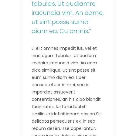
fabulas. Ut audiamre
iracundia vim. An eame,
ut sint posse sumo
diam ea. Cu omnis.”
Ei elit omnes impedit ius, vel et
hinc agam fabulas. Ut audiam
invenire iracundia vim. An eam
dico similique, ut sint posse sit,
eum sumo diam ea. Liber
consectetuer in mei, sea in
imperdiet assueverit
contentiones, an his cibo blandit
tacimates. Iusto iudicabit
similique idefinitionem eos an.Sit
delicata persequeris ex, in sea
rebum deseruisse appellantur.
Lorem ipsum dolor si vix aperiri