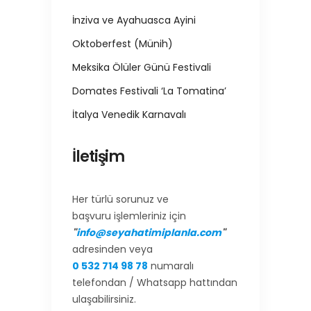
İnziva ve Ayahuasca Ayini
Oktoberfest (Münih)
Meksika Ölüler Günü Festivali
Domates Festivali ‘La Tomatina’
İtalya Venedik Karnavalı
İletişim
Her türlü sorunuz ve
başvuru işlemleriniz için
"
info@seyahatimiplanla.com
"
adresinden veya
0 532 714 98 78
numaralı
telefondan / Whatsapp hattından
ulaşabilirsiniz.