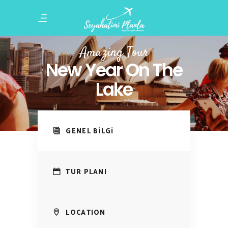
Amazing Tour
New Year On The
Lake
GENEL BİLGİ
TUR PLANI
LOCATION